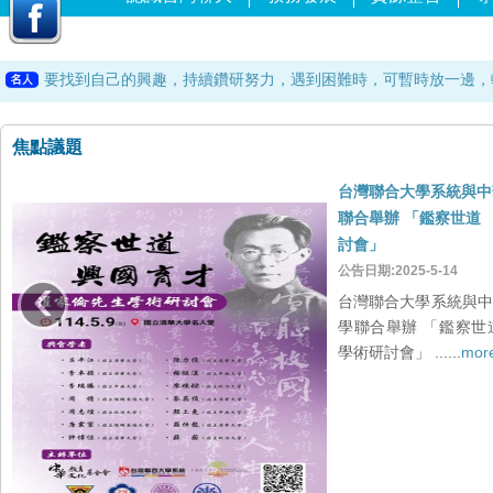
有容乃大－－中央研究院特聘教授 劉兆漢
科學本是很人文，可以很動人，應該很美麗，必須很浪漫。－－台
要找到自己的興趣，持續鑽研努力，遇到困難時，可暫時放一邊，
化學獎得主根岸英一
一個人品格真誠的關鍵：擁有對這個世界感恩、珍惜、努力的心。
己所不欲，勿施於人－－論語
焦點議題
一年之計，莫如樹谷。十年之計，莫如樹木。百年之計，莫如樹人
有容乃大－－中央研究院特聘教授 劉兆漢
台灣聯合大學系統與中
科學本是很人文，可以很動人，應該很美麗，必須很浪漫。－－台
聯合舉辦 「鑑察世道
要找到自己的興趣，持續鑽研努力，遇到困難時，可暫時放一邊，
討會」
‹
化學獎得主根岸英一
公告日期:2025-5-14
台灣聯合大學系統與中
學聯合舉辦 「鑑察世
學術研討會」 ......
mor