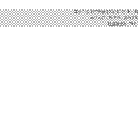
300044新竹市光復路2段101號 TEL:03-57
本站內容未經授權，請勿複製或轉載
建議瀏覽器:IE9.0、