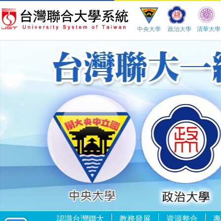
中央大學
政治大學
清華大學
一個人品格真誠的關鍵：擁有對這個世界感恩、珍惜、努力的心。
己所不欲，勿施於人－－論語
認識台灣聯大
教務發展
資源整合
專
一年之計，莫如樹谷。十年之計，莫如樹木。百年之計，莫如樹人