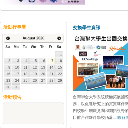
活動行事曆
交換學生資訊
August
2026
Su
Mo
Tu
We
Th
Fr
Sa
1
2
3
4
5
6
7
8
9
10
11
12
13
14
15
16
17
18
19
20
21
22
23
24
25
26
27
28
29
30
31
台灣聯合大學系統積極拓展國
活動預告
務，以促進研究上的實質夥伴
四校學生增廣見聞和開拓視野
目前合作夥伴學校涵蓋....
瞭解