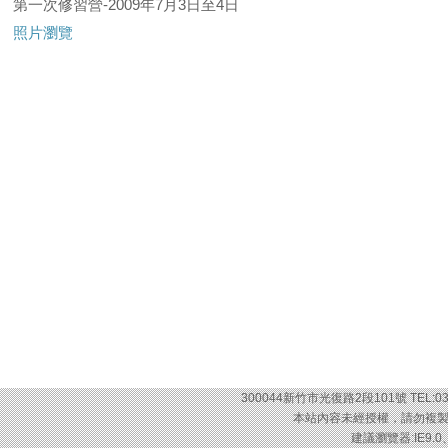
第一次修習營-2009年7月3日至4日
照片瀏覽
300044新竹市光復路2段101號 TEL:03-57
本站內容未經授權，請勿複製或轉載
建議瀏覽器:IE9.0、