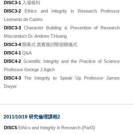
DISC3-1
入場報到
DISC3-2
Ethics and Integrity in Research Professor
Leonardo de Castro
DISC3-3
Character Building & Prevention of Research
Misconduct Dr. Andrew T.Huang
DISC3-4
開幕式 貴賓致詞暨頒贈儀式
DISC4-1
Q&A
DISC4-2
Scientific Integrity and the Practice of Science
Professor George J.Agich
DISC4-3
The Integrity to Speak Up Professor James
Dwyer
2011/10/19 研究倫理課程2
DISC5
Ethics and Integrity in Research (Part3)