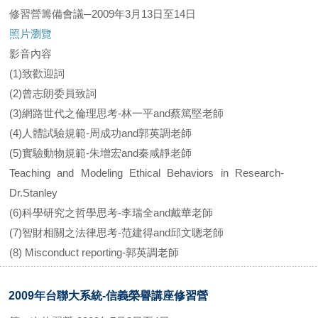
修習營籌備會議─2009年3月13日至14日
照片瀏覽
影音內容
(1)致歡迎詞
(2)曾志朗委員致詞
(3)網路世代之倫理思考-林一平and蔡篤堅老師
(4)人體試驗規範-周成功and郭英調老師
(5)實驗動物規範-朱增宏and秦咸靜老師
Teaching and Modeling Ethical Behaviors in Research-
Dr.Stanley
(6)科學研究之哲學思考-李瑞全and戴華老師
(7)智財相關之法律思考-范建得and邱文聰老師
(8) Misconduct reporting-郭英調老師
2009年台聯大系統-信義榮譽講座修習營