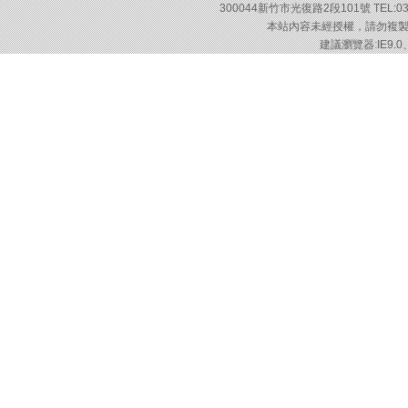
300044新竹市光復路2段101號 TEL:03-57
本站內容未經授權，請勿複製或轉載
建議瀏覽器:IE9.0、