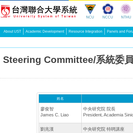
NCU
NCCU
NTHU
About UST
Academic Development
Resource Integration
Panels and For
Steering Committee/系統委
姓名
廖俊智
中央研究院 院長
James C. Liao
President, Academia Sini
劉兆漢
中央研究院 特聘講座