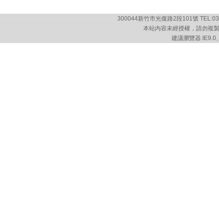
300044新竹市光復路2段101號 TEL:03-57
本站內容未經授權，請勿複製或轉載
建議瀏覽器:IE9.0、