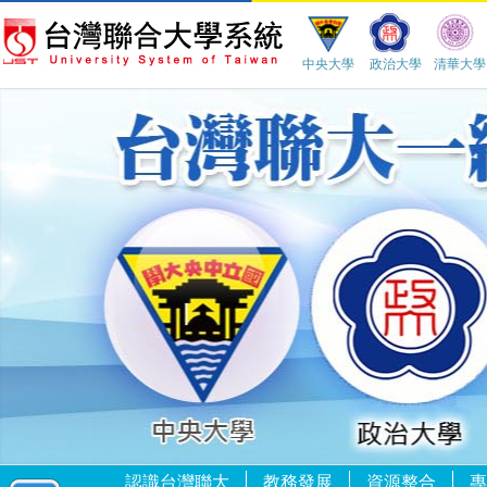
中央大學
政治大學
清華大學
一個人品格真誠的關鍵：擁有對這個世界感恩、珍惜、努力的心。
一年之計，莫如樹谷。十年之計，莫如樹木。百年之計，莫如樹人
認識台灣聯大
教務發展
資源整合
專
己所不欲，勿施於人－－論語