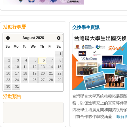
活動行事曆
交換學生資訊
August
2026
Su
Mo
Tu
We
Th
Fr
Sa
1
2
3
4
5
6
7
8
9
10
11
12
13
14
15
16
17
18
19
20
21
22
23
24
25
26
27
28
29
30
31
台灣聯合大學系統積極拓展國
活動預告
務，以促進研究上的實質夥伴
四校學生增廣見聞和開拓視野
目前合作夥伴學校涵蓋....
瞭解