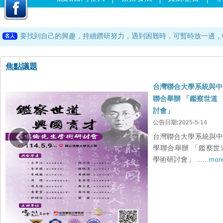
科學本是很人文，可以很動人，應該很美麗，必須很浪漫。－－台
有容乃大－－中央研究院特聘教授 劉兆漢
要找到自己的興趣，持續鑽研努力，遇到困難時，可暫時放一邊，
化學獎得主根岸英一
一個人品格真誠的關鍵：擁有對這個世界感恩、珍惜、努力的心。
一年之計，莫如樹谷。十年之計，莫如樹木。百年之計，莫如樹人
焦點議題
己所不欲，勿施於人－－論語
科學本是很人文，可以很動人，應該很美麗，必須很浪漫。－－台
台灣聯合大學系統與中
有容乃大－－中央研究院特聘教授 劉兆漢
聯合舉辦 「鑑察世道
要找到自己的興趣，持續鑽研努力，遇到困難時，可暫時放一邊，
討會」
‹
化學獎得主根岸英一
公告日期:2025-5-14
台灣聯合大學系統與中
學聯合舉辦 「鑑察世
學術研討會」 ......
mor