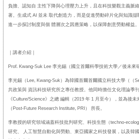
負擔、認知自 主性下降與心理壓力上升，且在科技樂觀主義脈
著。生成式 AI 並未 取代創造力，而是促進勞動碎片化與知識
進一步探討制度與個 體層次之因應策略，以保障創意勞動權益
｜講者介紹｜
Prof. Kwang-Suk Lee 李光錫（國立首爾科學技術大學／後未
李光錫（Lee, Kwang-Suk）為韓國首爾首爾國立科技大學（（Seo
共政策與 資訊科技研究所之專任教授。他同時擔任文化理論季
《Culture/Science》之總 編輯（2019 年 1 月至今），並為
（Post-Future Research Institute, PRI） 所長。
李教授的研究領域涵蓋科技批判研究、科技生態（techno-ecolog
研究、 人工智慧自動化與勞動、東亞國家之科技發展，以及韓