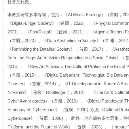
社會文化史。
李教授著有多本專書，包括：《AI Media Ecology》（首爾，20
《Digital-Binge Society》（首爾，2022）、《Phygital Co
2021）、《PostDigital》（首爾， 2021）、《Against Techno-Fe
（首爾，2020）、《Data Aesthetics in Society》（首 爾，201
《Rethinking the Datafied Society》（首爾，2017）、《Aestheti
from the Edge: Art Activism Responding to a Social Crisis
2016）、《New Art Activism: The Cultural Politics in the Era of
（首爾，2015）、《Digital Barbarism: Techno-glut, Big Data and
Disaster》（首爾，2014）、《IT Development in Korea: A Bro
Nirvana?》（倫敦：Routledge（，2012）、《The Art & Cultural Po
Cyber Avant-gardes》（首爾，2010）、《Digital Paradoxes: The 
Economy of Cyberspace》（首爾，2000）以及《Cultural Politic
Cyberspace》（首爾，1998）。 此外，他亦編有多本選集，包括
Platform, and the Future of Work》（首爾， 2023）、《Impure 