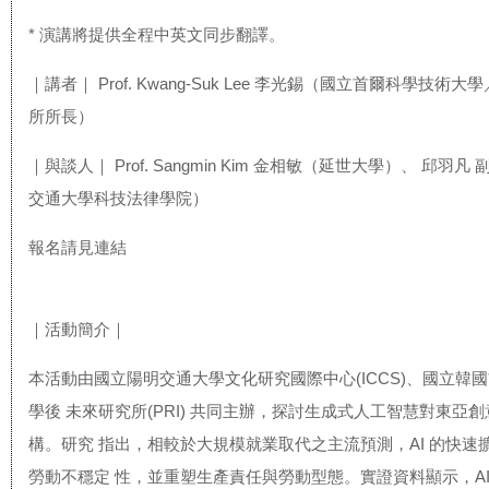
* 演講將提供全程中英文同步翻譯。
｜講者｜ Prof. Kwang-Suk Lee 李光錫（國立首爾科學技術
所所長）
｜與談人｜ Prof. Sangmin Kim 金相敏（延世大學）、 邱羽凡
交通大學科技法律學院）
報名請見連結
｜活動簡介｜
本活動由國立陽明交通大學文化研究國際中心(ICCS)、國立韓
學後 未來研究所(PRI) 共同主辦，探討生成式人工智慧對東亞
構。研究 指出，相較於大規模就業取代之主流預測，AI 的快速
勞動不穩定 性，並重塑生產責任與勞動型態。實證資料顯示，AI