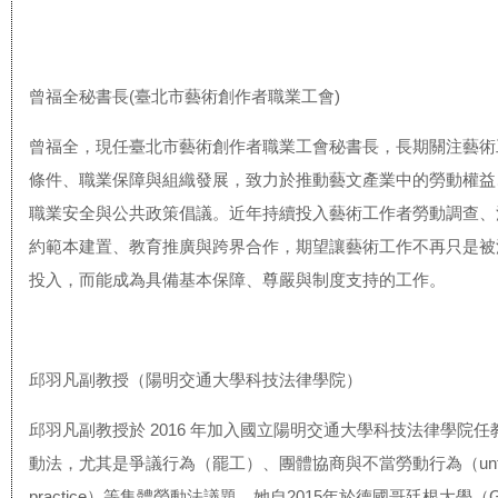
曾福全秘書長(臺北市藝術創作者職業工會)
曾福全，現任臺北市藝術創作者職業工會秘書長，長期關注藝術
條件、職業保障與組織發展，致力於推動藝文產業中的勞動權益
職業安全與公共政策倡議。近年持續投入藝術工作者勞動調查、
約範本建置、教育推廣與跨界合作，期望讓藝術工作不再只是被
投入，而能成為具備基本保障、尊嚴與制度支持的工作。
邱羽凡副教授（陽明交通大學科技法律學院）
邱羽凡副教授於 2016 年加入國立陽明交通大學科技法律學院
動法，尤其是爭議行為（罷工）、團體協商與不當勞動行為（unfair 
practice）等集體勞動法議題。她自2015年於德國哥廷根大學（Gött