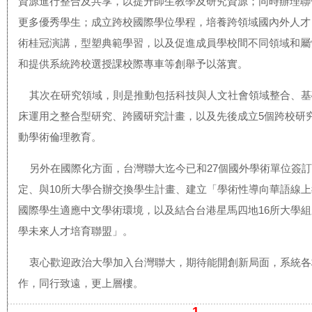
資源進行整合及共享，以提升師生教學及研究資源；同時辦理聯
更多優秀學生；成立跨校國際學位學程，培養跨領域國內外人才
術桂冠演講，型塑典範學習，以及促進成員學校間不同領域和屬
和提供系統跨校選授課校際專車等創舉予以落實。
其次在研究領域，則是推動包括科技與人文社會領域整合、基
床運用之整合型研究、跨國研究計畫，以及先後成立5個跨校研
動學術倫理教育。
另外在國際化方面，台灣聯大迄今已和27個國外學術單位簽訂
定、與10所大學合辦交換學生計畫、建立「學術性導向華語線
國際學生適應中文學術環境，以及結合台港星馬四地16所大學
學未來人才培育聯盟」。
衷心歡迎政治大學加入台灣聯大，期待能開創新局面，系統各
作，同行致遠，更上層樓。
1