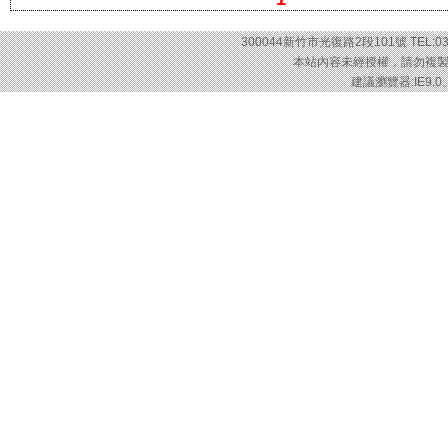
300044新竹市光復路2段101號 TEL:03-57
本站內容未經授權，請勿複製或轉載
建議瀏覽器:IE9.0、