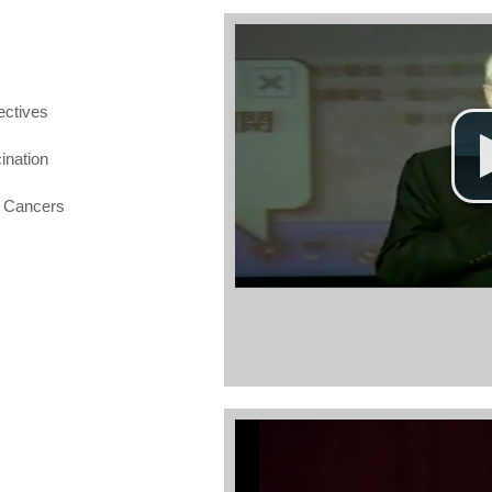
ectives
ination
 Cancers