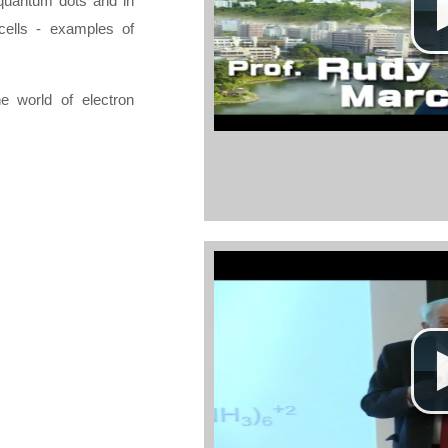
 quantum dots and in
 cells - examples of
e world of electron